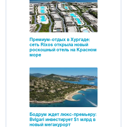
Премиум-отдых в Хургаде:
сеть Rixos открыла новый
роскошный отель на Красном
море
Бодрум ждет люкс-премьеру:
Bvlgari инвестирует $1 млрд в
новый мегакурорт