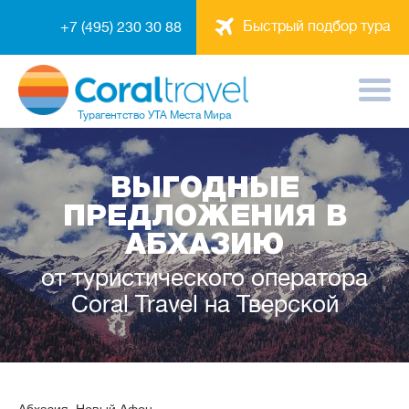
Быстрый подбор тура
+7 (495) 230 30 88
Турагентство
УТА Места Мира
ВЫГОДНЫЕ
ПРЕДЛОЖЕНИЯ В
АБХАЗИЮ
от туристического оператора
Coral Travel на Тверской