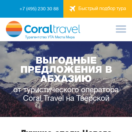
Быстрый подбор тура
+7 (495) 230 30 88
Турагентство
УТА Места Мира
ВЫГОДНЫЕ
ПРЕДЛОЖЕНИЯ В
АБХАЗИЮ
от туристического оператора
Coral Travel на Тверской