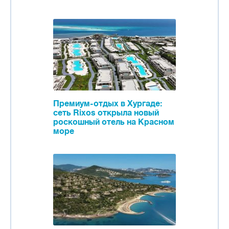
Премиум-отдых в Хургаде:
сеть Rixos открыла новый
роскошный отель на Красном
море