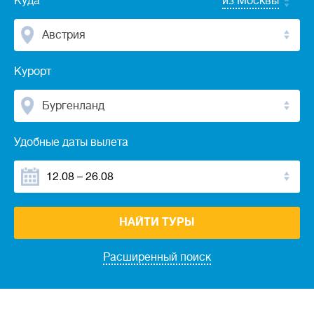
Куда
из Москвы
Австрия
Курорт
Бургенланд
Удобные даты вылета
НАЙТИ ТУРЫ
Расширенный поиск