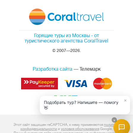
Горящие туры из Москвы
- от
туристического агентства CoralTravel
© 2007—2026.
Разработка сайта
— Телемарк
×
Подобрать тур? Напишите — помогу
👋
×
Этот сайт защищен reCAPTCHA, к нему применяются
политика
конфиденциальности
и
условия обслуживания
Google.
Данный интернет сайт носит исключительно информационный