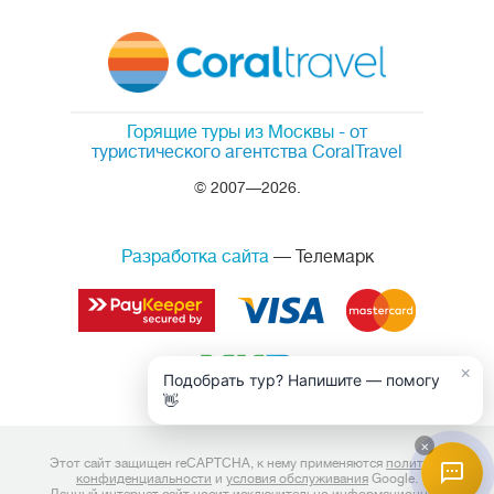
Горящие туры из Москвы
- от
туристического агентства CoralTravel
© 2007—2026.
Разработка сайта
— Телемарк
×
Подобрать тур? Напишите — помогу
👋
×
Этот сайт защищен reCAPTCHA, к нему применяются
политика
конфиденциальности
и
условия обслуживания
Google.
Данный интернет сайт носит исключительно информационный