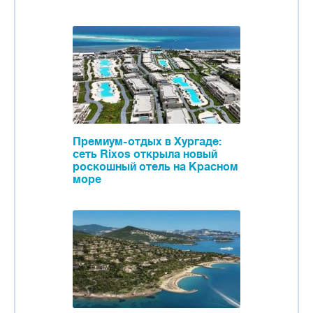
Премиум-отдых в Хургаде:
сеть Rixos открыла новый
роскошный отель на Красном
море