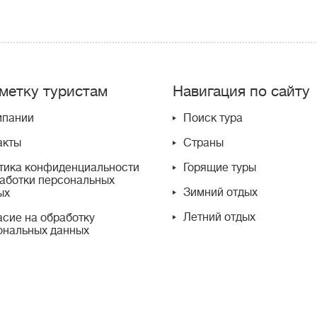
метку туристам
Навигация по сайту
мпании
Поиск тура
акты
Страны
тика конфиденциальности
Горящие туры
работки персональных
Зимний отдых
ых
Летний отдых
асие на обработку
ональных данных