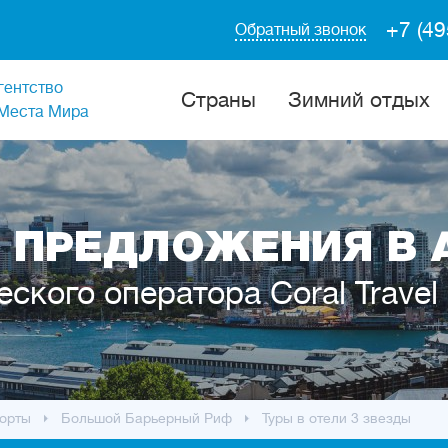
+7 (49
Обратный звонок
гентство
Cтраны
Зимний отдых
Места Мира
 ПРЕДЛОЖЕНИЯ В 
еского оператора Coral Travel
орты
Большой Барьерный Риф
Туры в отели 3 звезды