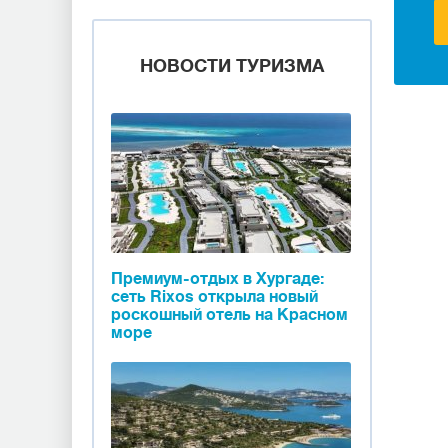
НОВОСТИ ТУРИЗМА
Премиум-отдых в Хургаде:
сеть Rixos открыла новый
роскошный отель на Красном
море