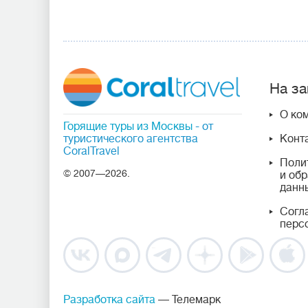
На за
О ко
Горящие туры из Москвы
- от
туристического агентства
Конт
CoralTravel
Поли
© 2007—2026.
и об
данн
Согл
перс
Разработка сайта
— Телемарк