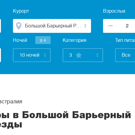
Курорт
Взрослых
Большой Барьерный Риф
±
Ночей
4
Категория
Тип пит
10 ночей
3
Все
стралия
ры в Большой Барьерный 
езды