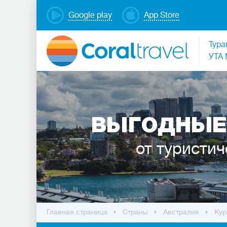
Google play
App Store
Тура
УТА 
ВЫГОДНЫЕ
от туристич
Главная страница
Cтраны
Австралия
Кур