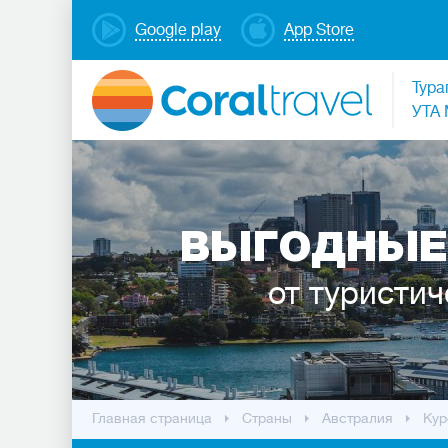
Google play
App Store
Тура
УТА 
ВЫГОДНЫЕ
от туристич
Главная страница
Cтраны
Австралия
Кур