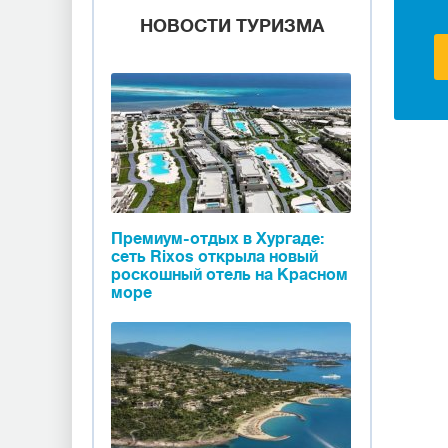
НОВОСТИ ТУРИЗМА
Премиум-отдых в Хургаде:
сеть Rixos открыла новый
роскошный отель на Красном
море