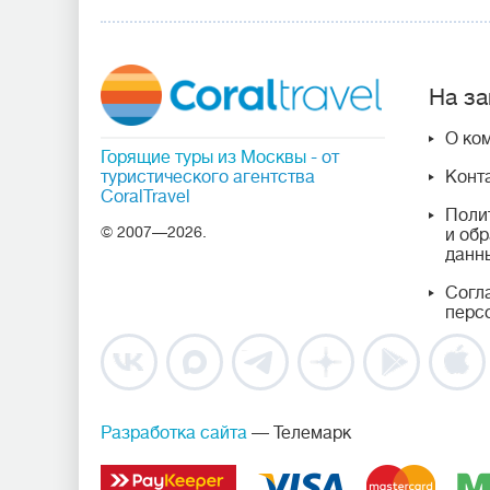
На за
О ко
Горящие туры из Москвы
- от
туристического агентства
Конт
CoralTravel
Поли
© 2007—2026.
и об
данн
Согл
перс
Разработка сайта
— Телемарк