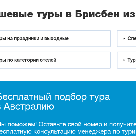
шевые туры в Брисбен и
ры на праздники и выходные
Спе
ры по категории отелей
Тур
Бесплатный подбор тура
в Австралию
ы поможем! Оставьте свой номер и получит
есплатную консультацию менеджера по тури