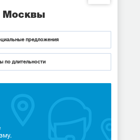
з Москвы
циальные предложения
ы по длительности
е
зму.