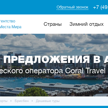
+7 (49
Обратный звонок
гентство
Cтраны
Зимний отдых
Места Мира
 ПРЕДЛОЖЕНИЯ В 
еского оператора Coral Travel
орты
Брисбен
Дешевые туры