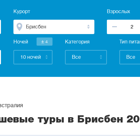
Курорт
Взрослых
Брисбен
±
Ночей
4
Категория
Тип пит
10 ночей
Все
Все
стралия
шевые туры в Брисбен 2