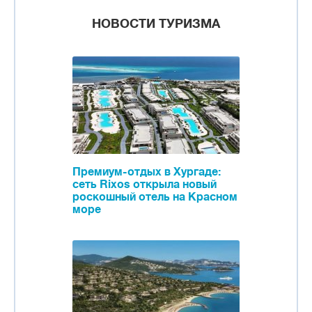
НОВОСТИ ТУРИЗМА
Премиум-отдых в Хургаде:
сеть Rixos открыла новый
роскошный отель на Красном
море