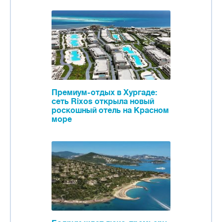
Премиум-отдых в Хургаде:
сеть Rixos открыла новый
роскошный отель на Красном
море