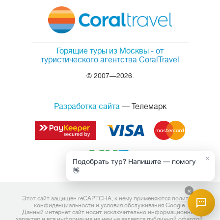
Горящие туры из Москвы
- от
туристического агентства CoralTravel
© 2007—2026.
Разработка сайта
— Телемарк
×
Подобрать тур? Напишите — помогу
👋
×
Этот сайт защищен reCAPTCHA, к нему применяются
политика
конфиденциальности
и
условия обслуживания
Google.
Данный интернет сайт носит исключительно информационный
характер и вся информация на нем не является публичной офертой,