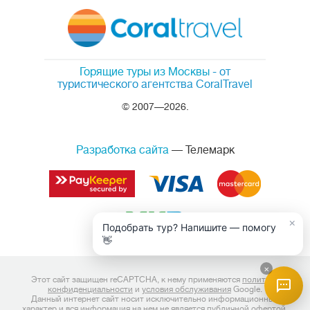
Горящие туры из Москвы
- от
туристического агентства CoralTravel
© 2007—2026.
Разработка сайта
— Телемарк
×
Подобрать тур? Напишите — помогу
👋
×
Этот сайт защищен reCAPTCHA, к нему применяются
политика
конфиденциальности
и
условия обслуживания
Google.
Данный интернет сайт носит исключительно информационный
характер и вся информация на нем не является публичной офертой,