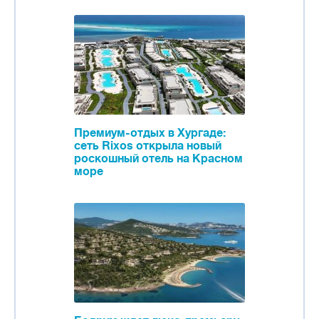
Премиум-отдых в Хургаде:
сеть Rixos открыла новый
роскошный отель на Красном
море