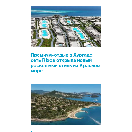
Премиум-отдых в Хургаде:
сеть Rixos открыла новый
роскошный отель на Красном
море