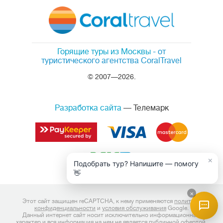
Горящие туры из Москвы
- от
туристического агентства CoralTravel
© 2007—2026.
Разработка сайта
— Телемарк
×
Подобрать тур? Напишите — помогу
👋
×
Этот сайт защищен reCAPTCHA, к нему применяются
политика
конфиденциальности
и
условия обслуживания
Google.
Данный интернет сайт носит исключительно информационный
характер и вся информация на нем не является публичной офертой,