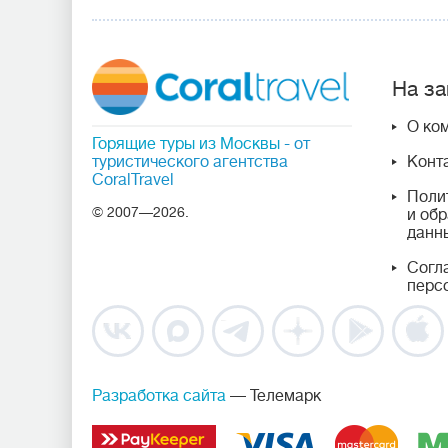
На за
О ко
Горящие туры из Москвы
- от
туристического агентства
Конт
CoralTravel
Поли
© 2007—2026.
и об
данн
Согл
перс
Разработка сайта
— Телемарк