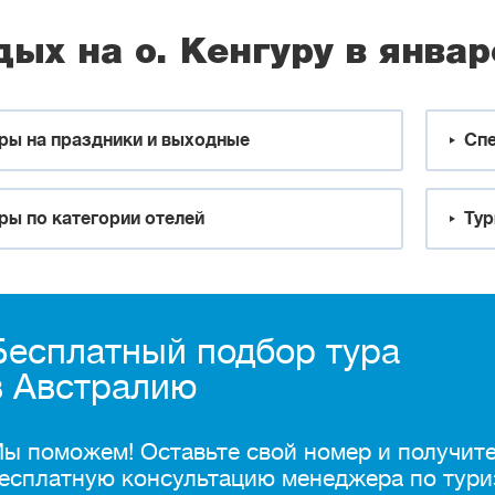
дых на о. Кенгуру в январ
ры на праздники и выходные
Спе
ры по категории отелей
Тур
Бесплатный подбор тура
в Австралию
ы поможем! Оставьте свой номер и получит
есплатную консультацию менеджера по тури