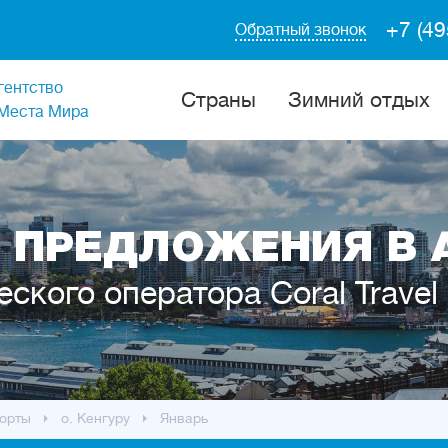
+7 (49
Обратный звонок
гентство
Cтраны
Зимний отдых
Места Мира
 ПРЕДЛОЖЕНИЯ В 
еского оператора Coral Travel
орты
о. Кенгуру
Январь