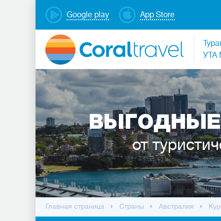
Google play
App Store
Тура
УТА 
ВЫГОДНЫЕ
от туристич
Главная страница
Cтраны
Австралия
Кур