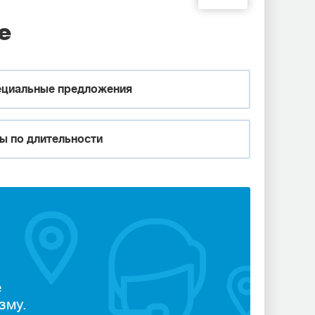
е
циальные предложения
ы по длительности
е
зму.