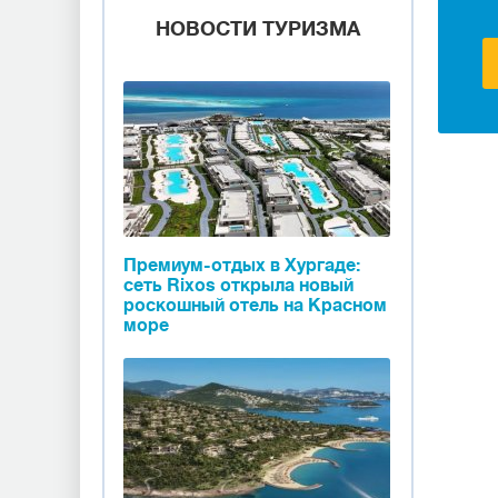
НОВОСТИ ТУРИЗМА
Премиум-отдых в Хургаде:
сеть Rixos открыла новый
роскошный отель на Красном
море