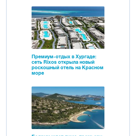
Премиум-отдых в Хургаде:
сеть Rixos открыла новый
роскошный отель на Красном
море