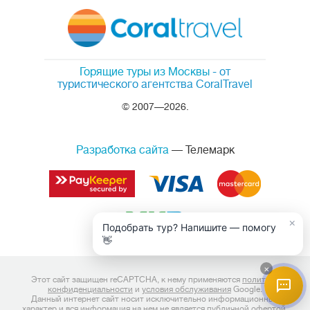
Горящие туры из Москвы
- от
туристического агентства CoralTravel
© 2007—2026.
Разработка сайта
— Телемарк
×
Подобрать тур? Напишите — помогу
👋
×
Этот сайт защищен reCAPTCHA, к нему применяются
политика
конфиденциальности
и
условия обслуживания
Google.
Данный интернет сайт носит исключительно информационный
характер и вся информация на нем не является публичной офертой,