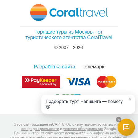
Горящие туры из Москвы
- от
туристического агентства CoralTravel
© 2007—2026.
Разработка сайта
— Телемарк
×
Подобрать тур? Напишите — помогу
👋
×
Этот сайт защищен reCAPTCHA, к нему применяются
политика
конфиденциальности
и
условия обслуживания
Google.
Данный интернет сайт носит исключительно информационный
характер и вся информация на нем не является публичной офертой,