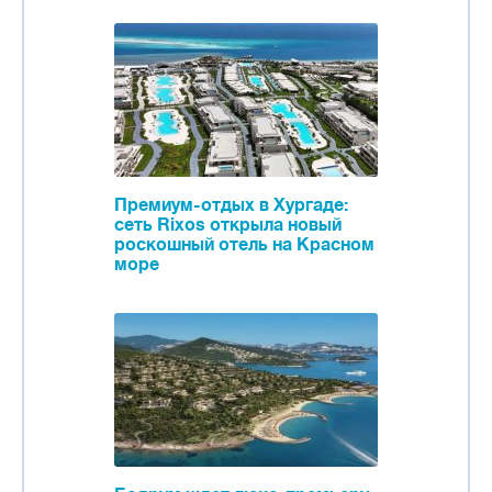
Премиум-отдых в Хургаде:
сеть Rixos открыла новый
роскошный отель на Красном
море