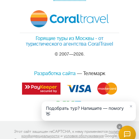
Горящие туры из Москвы
- от
туристического агентства CoralTravel
© 2007—2026.
Разработка сайта
— Телемарк
×
Подобрать тур? Напишите — помогу
👋
×
Этот сайт защищен reCAPTCHA, к нему применяются
политика
конфиденциальности
и
условия обслуживания
Google.