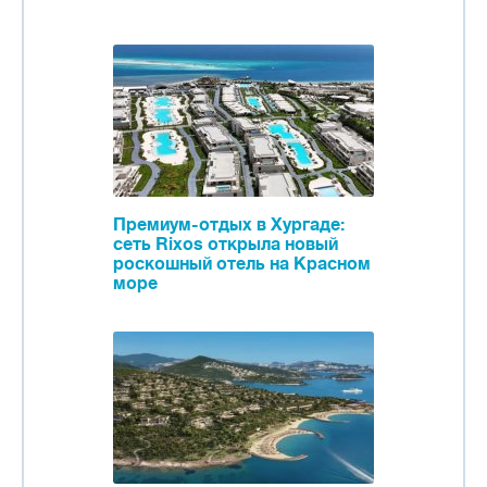
Премиум-отдых в Хургаде:
сеть Rixos открыла новый
роскошный отель на Красном
море