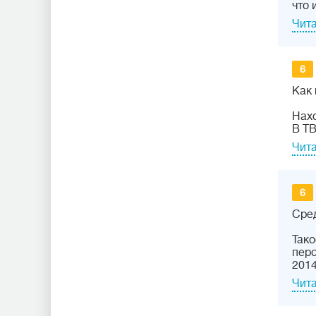
что 
Чита
6
Как 
Нахо
В ТВ
Чита
6
Сред
Тако
перс
201
Чита