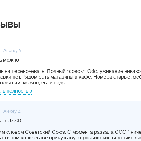
зывы
Andrey V
ь можно
ь на переночевать. Полный "совок". Обслуживание никакое
овки нет. Рядом есть магазины и кафе. Номера старые, меб
новиться можно, если надо…
ть полностью
Alexey Z
 in USSR...
м словом Советский Союз. С момента развала СССР ничег
аточном количестве присутствуют российские спутниковы