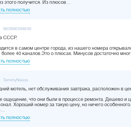
из этого получится. Из плюсов…
ть полностью
963996399639
в СССР.
дится в самом центре города, из нашего номера открывал
 более 40 каналов.Это о плюсах. Минусов достаточно мног
ть полностью
TommyNaess
ний мотель, нет обслуживания завтрака, расположен в це
е ощущение, что они были в процессе ремонта. Дешево и
онал. Хороший номер за такую цену, но ничего особенного.
4…
ть полностью