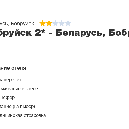
усь, Бобруйск
бруйск 2* - Беларусь, Боб
ние отеля
иаперелет
оживание в отеле
ансфер
ание (на выбор)
дицинская страховка