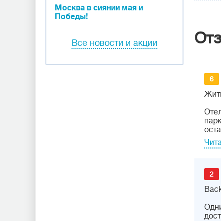
Москва в сиянии мая и
Победы!
От
Все новости и акции
6
Жит
Отел
парк
оста
Чита
2
Back
Одни
дост