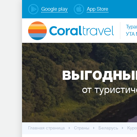
Google play
App Store
Тура
УТА 
ВЫГОДНЫЕ
от туристич
Главная страница
Cтраны
Беларусь
Куро