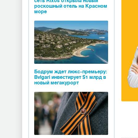
сеть Rixos открыла новый
роскошный отель на Красном
море
Бодрум ждет люкс-премьеру:
Bvlgari инвестирует $1 млрд в
новый мегакурорт