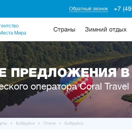
+7 (49
Обратный звонок
гентство
Cтраны
Зимний отдых
Места Мира
 ПРЕДЛОЖЕНИЯ В
еского оператора Coral Travel
рты
Бобруйск
Отели
Бобруйск