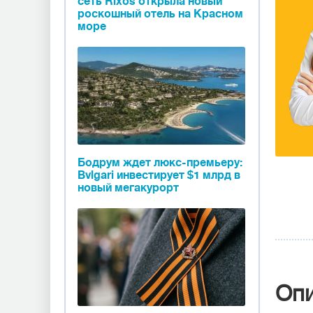
сеть Rixos открыла новый
роскошный отель на Красном
море
Бодрум ждет люкс-премьеру:
Bvlgari инвестирует $1 млрд в
новый мегакурорт
Оп