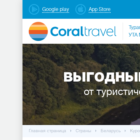
Google play
App Store
Тура
УТА 
ВЫГОДНЫЕ
от туристич
Главная страница
Cтраны
Беларусь
Куро