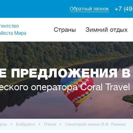
+7 (49
Обратный звонок
гентство
Cтраны
Зимний отдых
Места Мира
 ПРЕДЛОЖЕНИЯ В
еского оператора Coral Travel
рты
Бобруйск
Отели
Санаторий имени В.И. Ленина