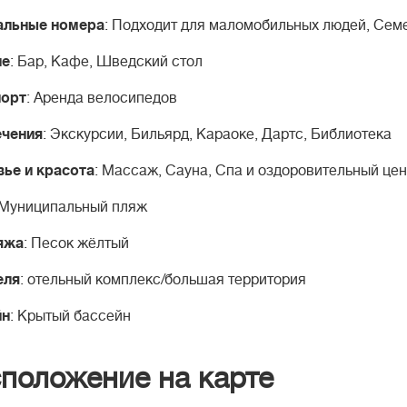
альные номера
: Подходит для маломобильных людей, Сем
ие
: Бар, Кафе, Шведский стол
порт
: Аренда велосипедов
ечения
: Экскурсии, Бильярд, Караоке, Дартс, Библиотека
ье и красота
: Массаж, Сауна, Спа и оздоровительный цен
 Муниципальный пляж
яжа
: Песок жёлтый
еля
: отельный комплекс/большая территория
йн
: Крытый бассейн
положение на карте