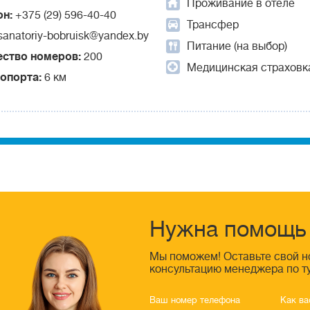
Проживание в отеле
он:
+375 (29) 596-40-40
Трансфер
sanatoriy-bobruisk@yandex.by
Питание (на выбор)
ество номеров:
200
Медицинская страховк
ропорта:
6 км
Нужна помощь 
Мы поможем! Оставьте свой н
консультацию менеджера по т
Ваш номер телефона
Как ва