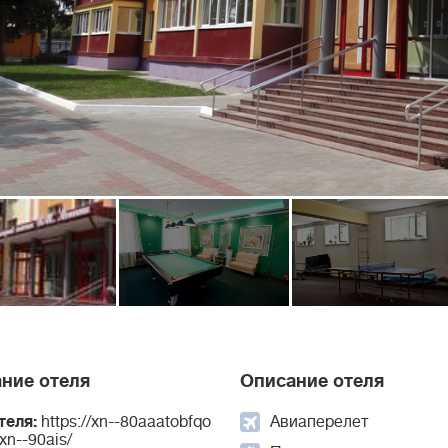
ние отеля
Описание отеля
теля:
https://xn--80aaatobfqo
Авиаперелет
.xn--90ais/