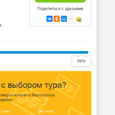
Поделиться с друзьями
а
99%
с выбором тура?
омер и получите бесплатную
уризму.
с зовут
Ваш email