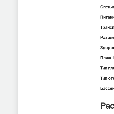
Специ
Питан
Транс
Развл
Здоров
Пляж
:
Тип пл
Тип от
Бассе
Рас