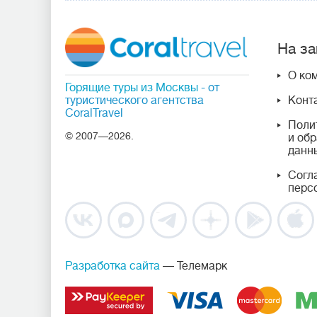
На за
О ко
Горящие туры из Москвы
- от
туристического агентства
Конт
CoralTravel
Поли
© 2007—2026.
и об
данн
Согл
перс
Разработка сайта
— Телемарк