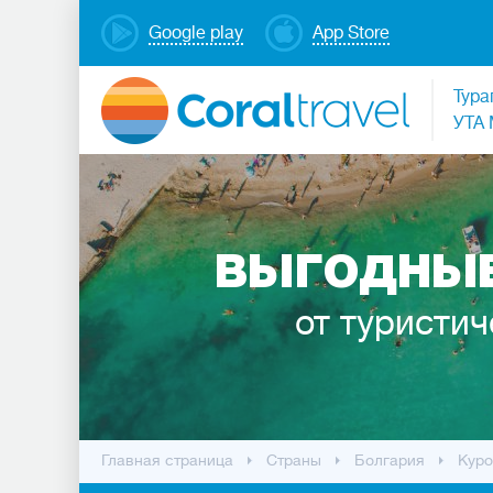
Google play
App Store
Тура
УТА 
ВЫГОДНЫЕ
от туристич
Главная страница
Cтраны
Болгария
Куро