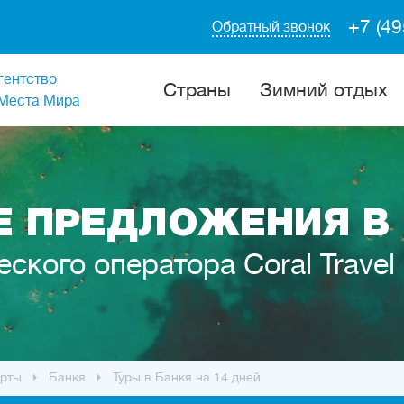
+7 (49
Обратный звонок
гентство
Cтраны
Зимний отдых
Места Мира
 ПРЕДЛОЖЕНИЯ В
еского оператора Coral Travel
рты
Банкя
Туры в Банкя на 14 дней