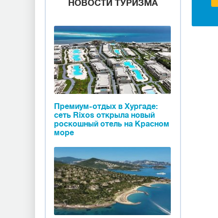
НОВОСТИ ТУРИЗМА
Премиум-отдых в Хургаде:
сеть Rixos открыла новый
роскошный отель на Красном
море