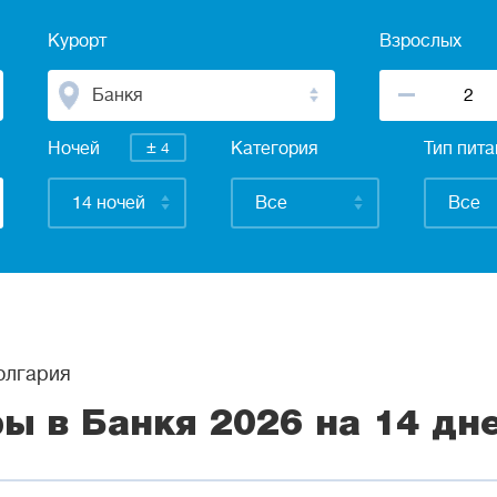
Курорт
Взрослых
Банкя
±
Ночей
4
Категория
Тип пит
14 ночей
Все
Все
лгария
ры в Банкя 2026 на 14 дн