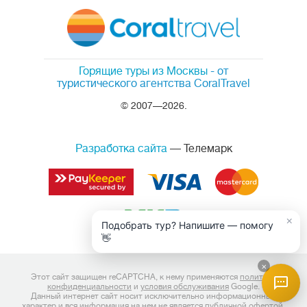
Горящие туры из Москвы
- от
туристического агентства CoralTravel
© 2007—2026.
Разработка сайта
— Телемарк
×
Подобрать тур? Напишите — помогу
👋
×
Этот сайт защищен reCAPTCHA, к нему применяются
политика
конфиденциальности
и
условия обслуживания
Google.
Данный интернет сайт носит исключительно информационный
характер и вся информация на нем не является публичной офертой,