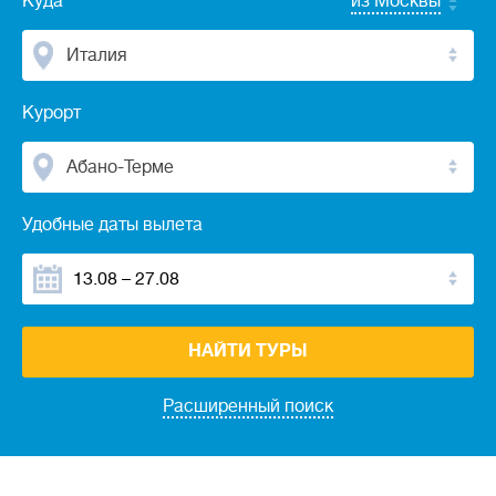
Куда
из Москвы
Италия
Курорт
Абано-Терме
Удобные даты вылета
НАЙТИ ТУРЫ
Расширенный поиск