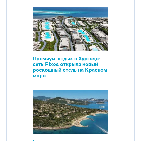
Премиум-отдых в Хургаде:
сеть Rixos открыла новый
роскошный отель на Красном
море