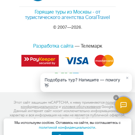
Горящие туры из Москвы
- от
туристического агентства CoralTravel
© 2007—2026.
Разработка сайта
— Телемарк
×
Подобрать тур? Напишите — помогу
👋
×
Этот сайт защищен reCAPTCHA, к нему применяются
политика
конфиденциальности
и
условия обслуживания
Google.
Данный интернет сайт носит исключительно информационный
характер и вся информация на нем не является публичной офертой,
определяемой положениями Статьи 437 (2) Гражданского кодекса
Мы используем cookies. Оставаясь на сайте, вы соглашаетесь с
Российской Федерации. Для получения подробной информации о
политикой конфиденциальности
.
наличии и стоимости, пожалуйста, обращайтесь к менеджерам по
продажам.