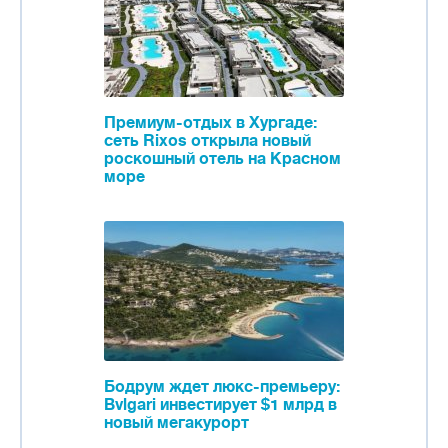
Премиум-отдых в Хургаде:
сеть Rixos открыла новый
роскошный отель на Красном
море
Бодрум ждет люкс-премьеру:
Bvlgari инвестирует $1 млрд в
новый мегакурорт