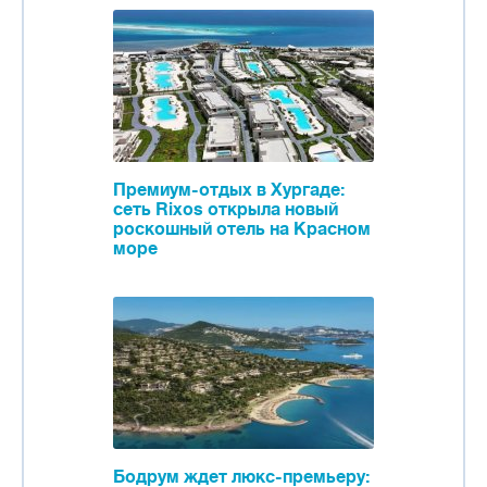
Премиум-отдых в Хургаде:
сеть Rixos открыла новый
роскошный отель на Красном
море
Бодрум ждет люкс-премьеру: