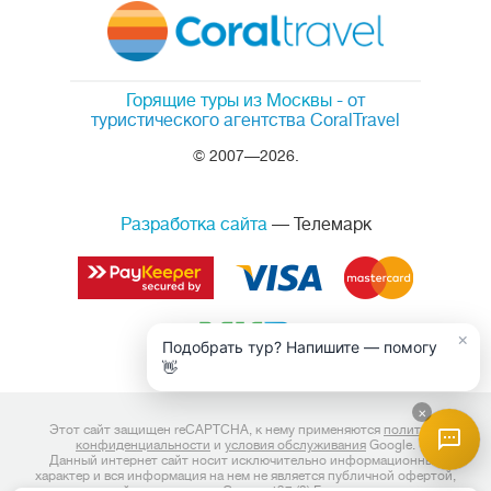
Горящие туры из Москвы
- от
туристического агентства CoralTravel
© 2007—2026.
Разработка сайта
— Телемарк
×
Подобрать тур? Напишите — помогу
👋
×
Этот сайт защищен reCAPTCHA, к нему применяются
политика
конфиденциальности
и
условия обслуживания
Google.
Данный интернет сайт носит исключительно информационный
характер и вся информация на нем не является публичной офертой,