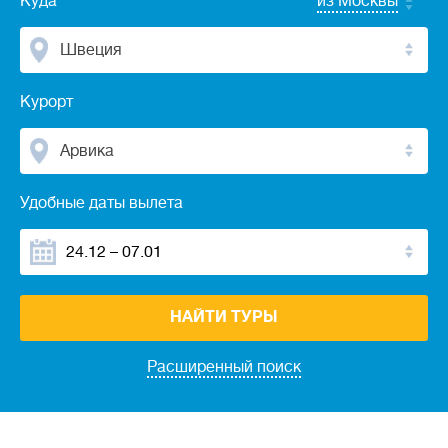
Куда
из Москвы
Швеция
Курорт
Арвика
Удобные даты вылета
НАЙТИ ТУРЫ
Расширенный поиск