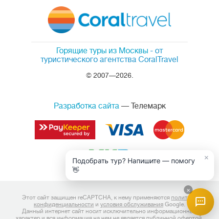
Горящие туры из Москвы
- от
туристического агентства CoralTravel
© 2007—2026.
Разработка сайта
— Телемарк
×
Подобрать тур? Напишите — помогу
👋
×
Этот сайт защищен reCAPTCHA, к нему применяются
политика
конфиденциальности
и
условия обслуживания
Google.
Данный интернет сайт носит исключительно информационный
характер и вся информация на нем не является публичной офертой,