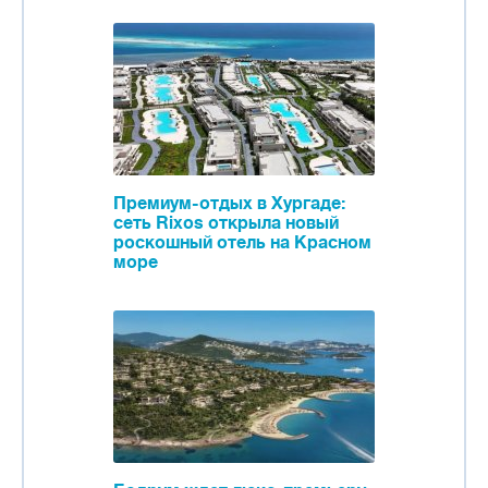
Премиум-отдых в Хургаде:
сеть Rixos открыла новый
роскошный отель на Красном
море