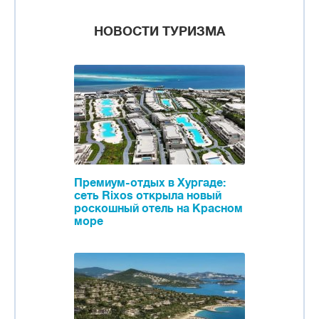
НОВОСТИ ТУРИЗМА
Премиум-отдых в Хургаде:
сеть Rixos открыла новый
роскошный отель на Красном
море