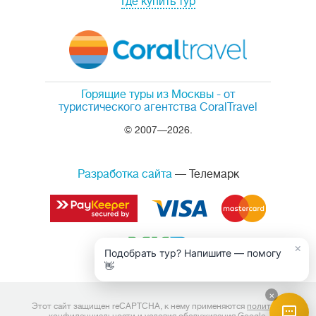
Где купить тур
Горящие туры из Москвы
- от
туристического агентства CoralTravel
© 2007—2026.
Разработка сайта
— Телемарк
×
Подобрать тур? Напишите — помогу
👋
×
Этот сайт защищен reCAPTCHA, к нему применяются
политика