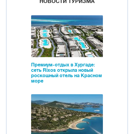
НОВОСТИ ТУРИЗМА
Премиум-отдых в Хургаде:
сеть Rixos открыла новый
роскошный отель на Красном
море