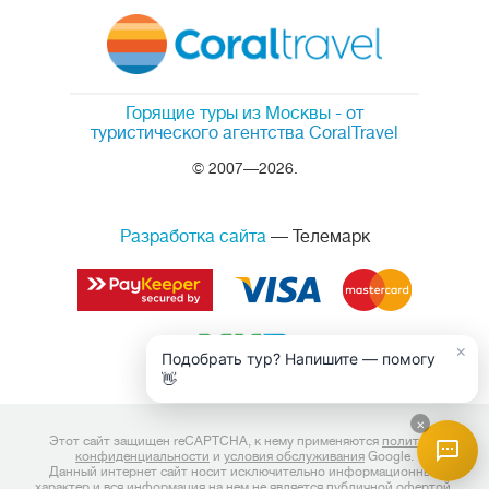
Горящие туры из Москвы
- от
туристического агентства CoralTravel
© 2007—2026.
Разработка сайта
— Телемарк
×
Подобрать тур? Напишите — помогу
👋
×
Этот сайт защищен reCAPTCHA, к нему применяются
политика
конфиденциальности
и
условия обслуживания
Google.
Данный интернет сайт носит исключительно информационный
характер и вся информация на нем не является публичной офертой,