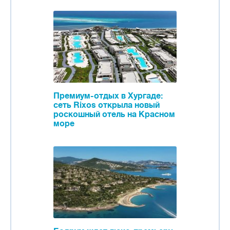
Премиум-отдых в Хургаде:
сеть Rixos открыла новый
роскошный отель на Красном
море