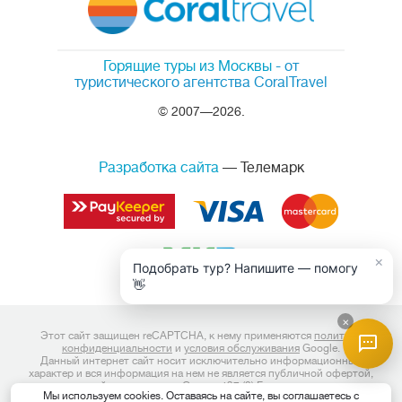
Горящие туры из Москвы
- от
туристического агентства CoralTravel
© 2007—2026.
Разработка сайта
— Телемарк
×
Подобрать тур? Напишите — помогу
👋
×
Этот сайт защищен reCAPTCHA, к нему применяются
политика
конфиденциальности
и
условия обслуживания
Google.
Данный интернет сайт носит исключительно информационный
характер и вся информация на нем не является публичной офертой,
определяемой положениями Статьи 437 (2) Гражданского кодекса
Мы используем cookies. Оставаясь на сайте, вы соглашаетесь с
Российской Федерации. Для получения подробной информации о