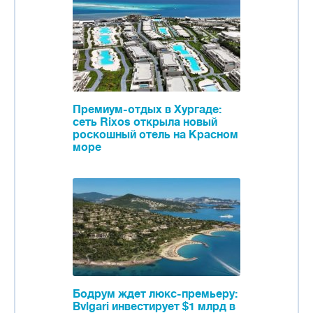
Премиум-отдых в Хургаде:
сеть Rixos открыла новый
роскошный отель на Красном
море
Бодрум ждет люкс-премьеру:
Bvlgari инвестирует $1 млрд в