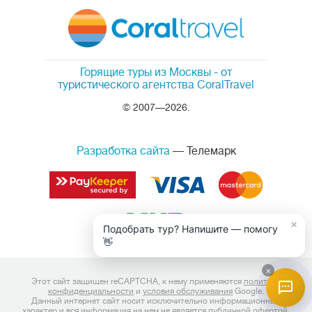
Горящие туры из Москвы
- от
туристического агентства CoralTravel
© 2007—2026.
Разработка сайта
— Телемарк
×
Подобрать тур? Напишите — помогу
👋
×
Этот сайт защищен reCAPTCHA, к нему применяются
политика
конфиденциальности
и
условия обслуживания
Google.
Данный интернет сайт носит исключительно информационный
характер и вся информация на нем не является публичной офертой,