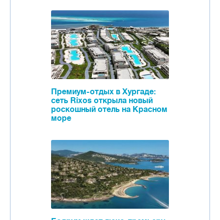
Премиум-отдых в Хургаде:
сеть Rixos открыла новый
роскошный отель на Красном
море