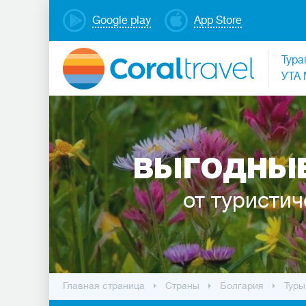
Google play
App Store
Тура
УТА 
ВЫГОДНЫЕ
от туристич
Главная страница
Cтраны
Болгария
Туры