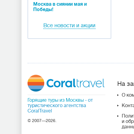
Москва в сиянии мая и
Победы!
Все новости и акции
На за
О ко
Горящие туры из Москвы
- от
туристического агентства
Конт
CoralTravel
Поли
© 2007—2026.
и об
данн