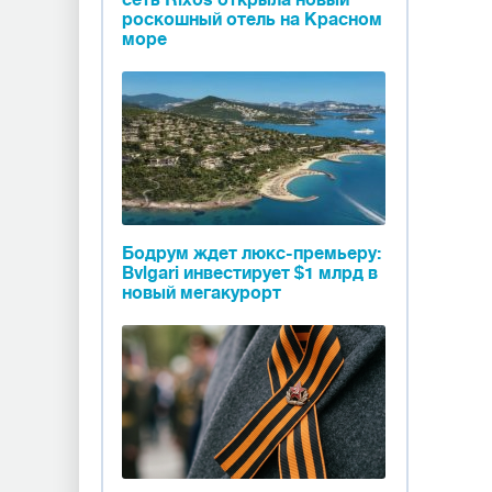
сеть Rixos открыла новый
роскошный отель на Красном
море
Бодрум ждет люкс-премьеру:
Bvlgari инвестирует $1 млрд в
новый мегакурорт