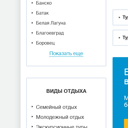
Банско
Батак
Ту
Белая Лагуна
Благоевград
Ту
Боровец
Показать еще
ВИДЫ ОТДЫХА
М
б
Семейный отдых
Молодежный отдых
Экскурсионные туры