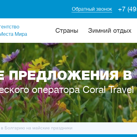
+7 (49
Обратный звонок
гентство
Cтраны
Зимний отдых
Места Мира
 ПРЕДЛОЖЕНИЯ В
еского оператора Coral Travel
 в Болгарию на майские праздники