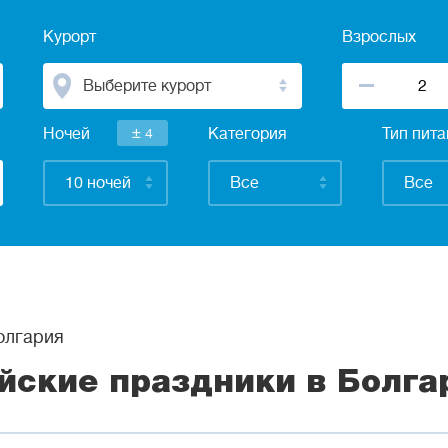
Курорт
Взрослых
Выберите курорт
±
Ночей
4
Категория
Тип пит
10 ночей
Все
Все
лгария
йские праздники в Болга