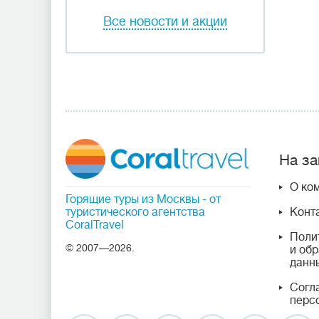
Все новости и акции
На за
О ко
Горящие туры из Москвы
- от
туристического агентства
Конт
CoralTravel
Поли
© 2007—2026.
и об
данн
Согл
перс