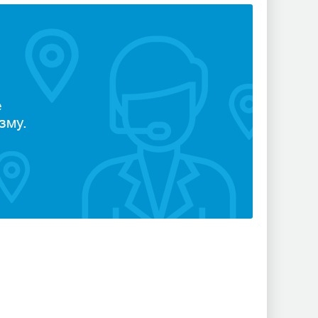
е
зму.