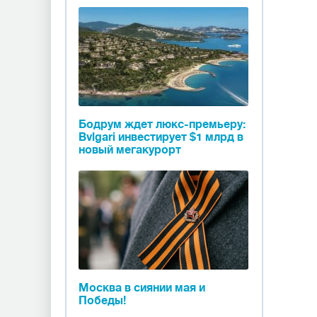
Бодрум ждет люкс-премьеру:
Bvlgari инвестирует $1 млрд в
новый мегакурорт
Москва в сиянии мая и
Победы!