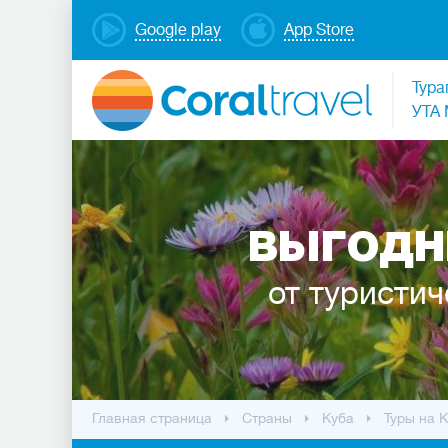
Google play
App Store
Тура
УТА 
ВЫГОДН
от туристич
Главная страница
Cтраны
Куба
Туры на 