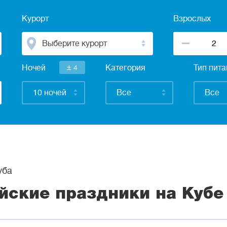
Курорт
Взрослых
Выберите курорт
±
Ночей
4
Категория
Тип пит
10 ночей
Все
Все
уба
йские праздники на Кубе