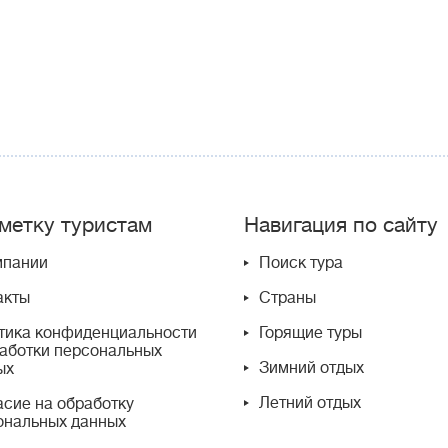
метку туристам
Навигация по сайту
мпании
Поиск тура
акты
Страны
тика конфиденциальности
Горящие туры
работки персональных
Зимний отдых
ых
Летний отдых
асие на обработку
ональных данных