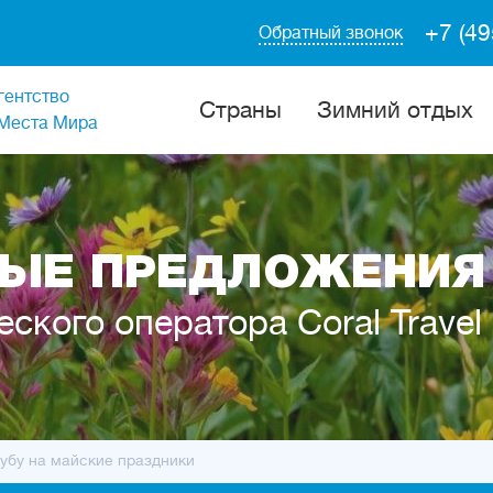
+7 (49
Обратный звонок
гентство
Cтраны
Зимний отдых
Места Мира
ЫЕ ПРЕДЛОЖЕНИЯ 
еского оператора Coral Travel
Кубу на майские праздники