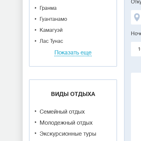
Отк
Гранма
Гуантанамо
Камагуэй
Ноч
Лас Тунас
1
Показать еще
ВИДЫ ОТДЫХА
Семейный отдых
Молодежный отдых
Экскурсионные туры