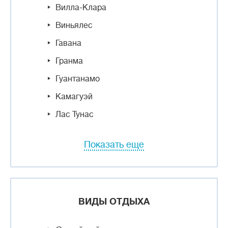
Вилла-Клара
Виньялес
Гавана
Гранма
Гуантанамо
Камагуэй
Лас Тунас
Показать еще
ВИДЫ ОТДЫХА