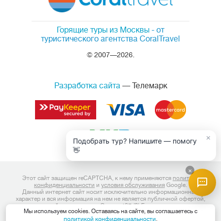
Горящие туры из Москвы
- от
туристического агентства CoralTravel
© 2007—2026.
Разработка сайта
— Телемарк
×
Подобрать тур? Напишите — помогу
👋
×
Этот сайт защищен reCAPTCHA, к нему применяются
политика
конфиденциальности
и
условия обслуживания
Google.
Данный интернет сайт носит исключительно информационный
характер и вся информация на нем не является публичной офертой,
определяемой положениями Статьи 437 (2) Гражданского кодекса
Мы используем cookies. Оставаясь на сайте, вы соглашаетесь с
Российской Федерации. Для получения подробной информации о
политикой конфиденциальности
.
наличии и стоимости, пожалуйста, обращайтесь к менеджерам по