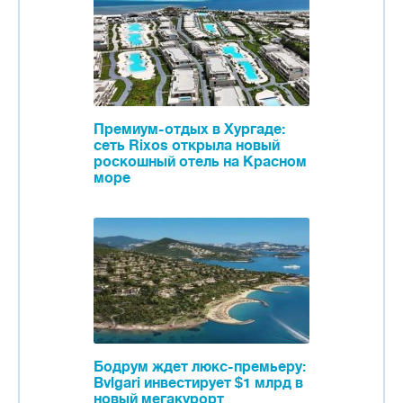
Премиум-отдых в Хургаде:
сеть Rixos открыла новый
роскошный отель на Красном
море
Бодрум ждет люкс-премьеру:
Bvlgari инвестирует $1 млрд в
новый мегакурорт