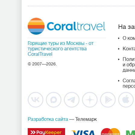
На за
О ко
Горящие туры из Москвы
- от
туристического агентства
Конт
CoralTravel
Поли
© 2007—2026.
и об
данн
Согл
перс
Разработка сайта
— Телемарк