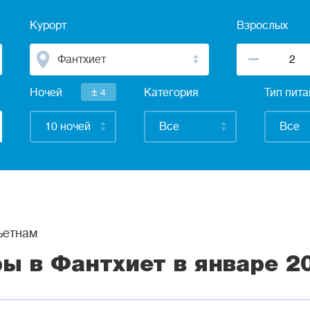
Курорт
Взрослых
Фантхиет
±
Ночей
4
Категория
Тип пит
10 ночей
Все
Все
етнам
ры в Фантхиет в январе 2