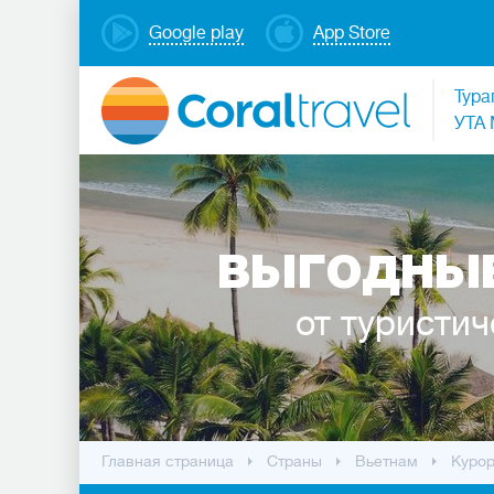
Google play
App Store
Тура
УТА 
ВЫГОДНЫЕ
от туристич
Главная страница
Cтраны
Вьетнам
Куро