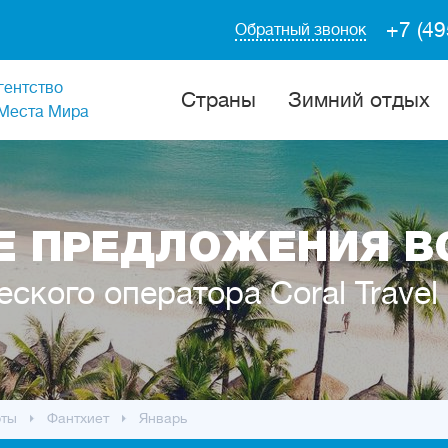
+7 (49
Обратный звонок
гентство
Cтраны
Зимний отдых
Места Мира
 ПРЕДЛОЖЕНИЯ В
еского оператора Coral Travel
рты
Фантхиет
Январь