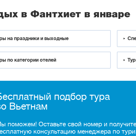
дых в Фантхиет в январе
ры на праздники и выходные
Спе
ры по категории отелей
Тур
Бесплатный подбор тура
во Вьетнам
ы поможем! Оставьте свой номер и получит
есплатную консультацию менеджера по тури