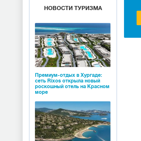
НОВОСТИ ТУРИЗМА
Премиум-отдых в Хургаде:
сеть Rixos открыла новый
роскошный отель на Красном
море