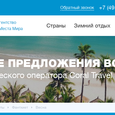
+7 (49
Обратный звонок
гентство
Cтраны
Зимний отдых
Места Мира
 ПРЕДЛОЖЕНИЯ В
еского оператора Coral Travel
рты
Фантхиет
Весна