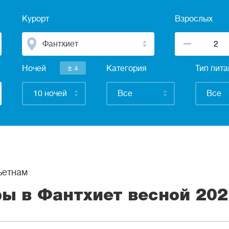
Курорт
Взрослых
Фантхиет
±
Ночей
4
Категория
Тип пит
10 ночей
Все
Все
етнам
ры в Фантхиет весной 202