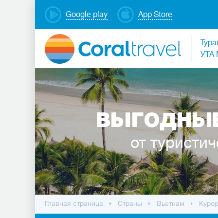
Google play
App Store
Тура
УТА 
ВЫГОДНЫЕ
от туристич
Главная страница
Cтраны
Вьетнам
Куро