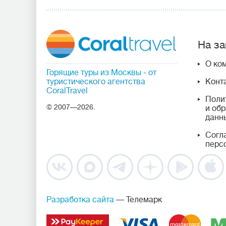
На за
О ко
Горящие туры из Москвы
- от
туристического агентства
Конт
CoralTravel
Поли
© 2007—2026.
и об
данн
Согл
перс
Разработка сайта
— Телемарк