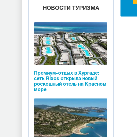
НОВОСТИ ТУРИЗМА
Премиум-отдых в Хургаде:
сеть Rixos открыла новый
роскошный отель на Красном
море