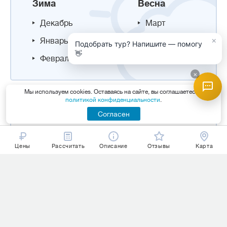
Зима
Весна
Декабрь
Март
×
Январь
Апрель
Подобрать тур? Напишите — помогу
👋
Февраль
Май
×
Мы используем cookies. Оставаясь на сайте, вы соглашаетесь с
политикой конфиденциальности
.
НОВОСТИ ТУРИЗМА
Согласен
Цены
Рассчитать
Описание
Отзывы
Карта
Премиум-отдых в Хургаде: