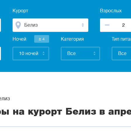
Курорт
Взрослых
Белиз
±
Ночей
4
Категория
Тип пит
10 ночей
Все
Все
елиз
ры на курорт Белиз в апр