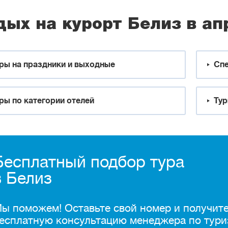
дых на курорт Белиз в ап
ры на праздники и выходные
Спе
ры по категории отелей
Тур
Бесплатный подбор тура
в Белиз
ы поможем! Оставьте свой номер и получит
есплатную консультацию менеджера по тури