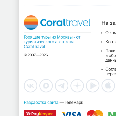
На за
О ко
Горящие туры из Москвы
- от
туристического агентства
Конт
CoralTravel
Поли
© 2007—2026.
и об
данн
Согл
перс
Разработка сайта
— Телемарк