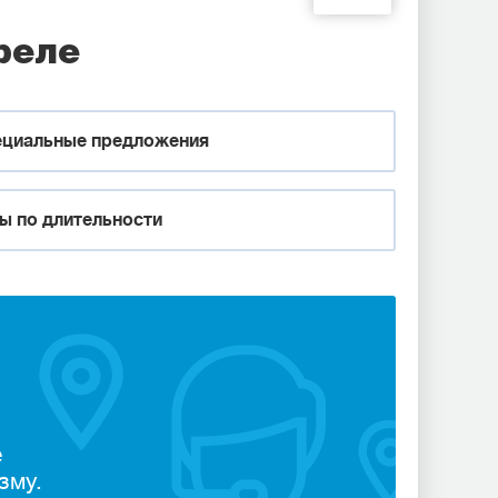
реле
циальные предложения
ы по длительности
е
зму.