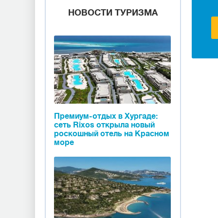
НОВОСТИ ТУРИЗМА
Премиум-отдых в Хургаде:
сеть Rixos открыла новый
роскошный отель на Красном
море