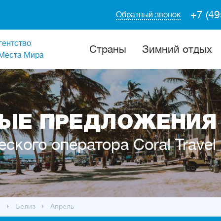
+7 (49
Обратный звонок
гентство
Cтраны
Зимний отдых
Места Мира
ЫЕ ПРЕДЛОЖЕНИЯ 
еского оператора Coral Travel
ы
Белиз
Апрель