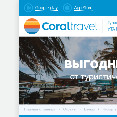
Google play
App Store
Тура
УТА 
ВЫГОДН
от туристич
Главная страница
Cтраны
Белиз
Курорт