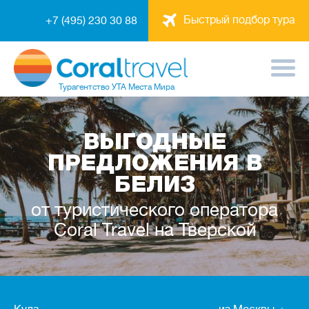
Быстрый подбор тура
+7 (495) 230 30 88
Турагентство
УТА Места Мира
ВЫГОДНЫЕ
ПРЕДЛОЖЕНИЯ В
БЕЛИЗ
от туристического оператора
Coral Travel на Тверской