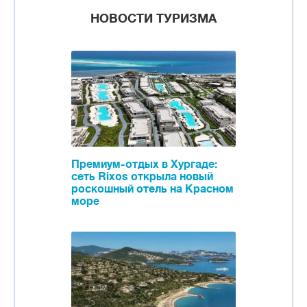
НОВОСТИ ТУРИЗМА
Премиум-отдых в Хургаде:
сеть Rixos открыла новый
роскошный отель на Красном
море