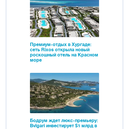
Премиум-отдых в Хургаде:
сеть Rixos открыла новый
роскошный отель на Красном
море
Бодрум ждет люкс-премьеру:
Bvlgari инвестирует $1 млрд в