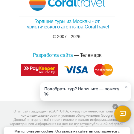
Горящие туры из Москвы
- от
туристического агентства CoralTravel
© 2007—2026.
Разработка сайта
— Телемарк
×
Подобрать тур? Напишите — помогу
👋
×
Этот сайт защищен reCAPTCHA, к нему применяются
политика
конфиденциальности
и
условия обслуживания
Google.
Данный интернет сайт носит исключительно информационный
характер и вся информация на нем не является публичной офертой,
определяемой положениями Статьи 437 (2) Гражданского кодекса
Мы используем cookies. Оставаясь на сайте, вы соглашаетесь с
Российской Федерации. Для получения подробной информации о