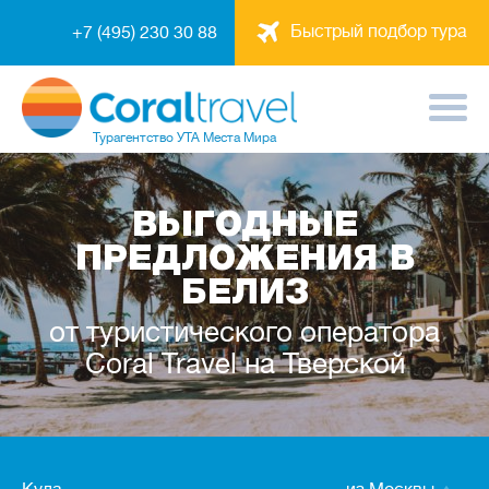
Быстрый подбор тура
+7 (495) 230 30 88
Турагентство
УТА Места Мира
ВЫГОДНЫЕ
ПРЕДЛОЖЕНИЯ В
БЕЛИЗ
от туристического оператора
Coral Travel на Тверской