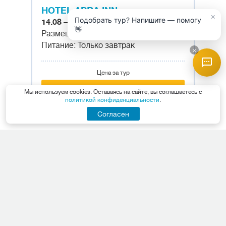
HOTEL APRA INN
×
Подобрать тур? Напишите — помогу
14.08 – 18.08 на 4 ночи
👋
Размещение: двухместный номер
Питание: Только завтрак
×
Цена за тур
115 538 руб.
Мы используем cookies. Оставаясь на сайте, вы соглашаетесь с
политикой конфиденциальности
.
Другие туры в этот отель – 1
Согласен