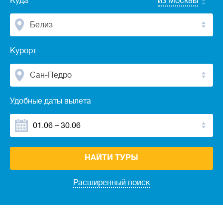
Куда
из Москвы
Белиз
Курорт
Сан-Педро
Удобные даты вылета
НАЙТИ ТУРЫ
Расширенный поиск