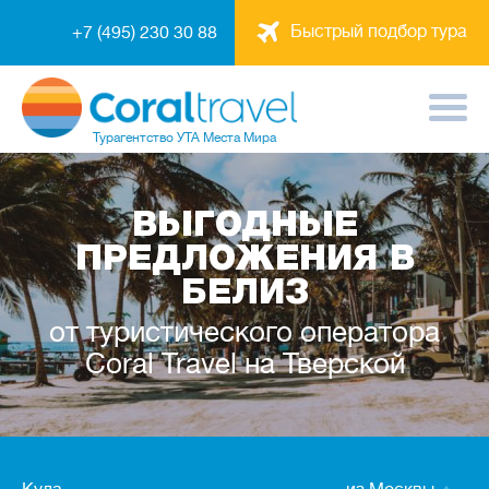
Быстрый подбор тура
+7 (495) 230 30 88
Турагентство
УТА Места Мира
ВЫГОДНЫЕ
ПРЕДЛОЖЕНИЯ В
БЕЛИЗ
от туристического оператора
Coral Travel на Тверской