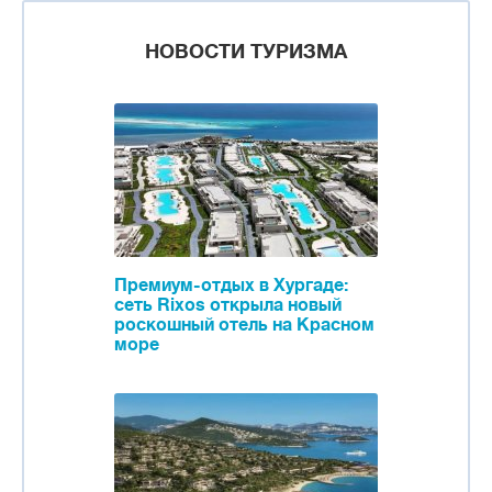
НОВОСТИ ТУРИЗМА
Премиум-отдых в Хургаде:
сеть Rixos открыла новый
роскошный отель на Красном
море