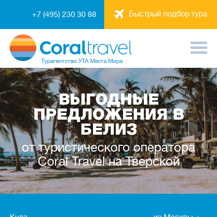
Быстрый подбор тура
+7 (495) 230 30 88
Турагентство
УТА Места Мира
ВЫГОДНЫЕ
ПРЕДЛОЖЕНИЯ В
БЕЛИЗ
от туристического оператора
Coral Travel на Тверской