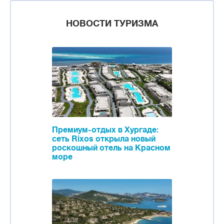
НОВОСТИ ТУРИЗМА
Премиум-отдых в Хургаде:
сеть Rixos открыла новый
роскошный отель на Красном
море