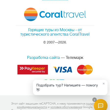
Горящие туры из Москвы
- от
туристического агентства CoralTravel
© 2007—2026.
Разработка сайта
— Телемарк
×
Подобрать тур? Напишите — помогу
👋
×
Этот сайт защищен reCAPTCHA, к нему применяются
политика
конфиденциальности
и
условия обслуживания
Google.