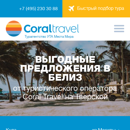
Быстрый подбор тура
+7 (495) 230 30 88
Турагентство
УТА Места Мира
ВЫГОДНЫЕ
ПРЕДЛОЖЕНИЯ В
БЕЛИЗ
от туристического оператора
Coral Travel на Тверской