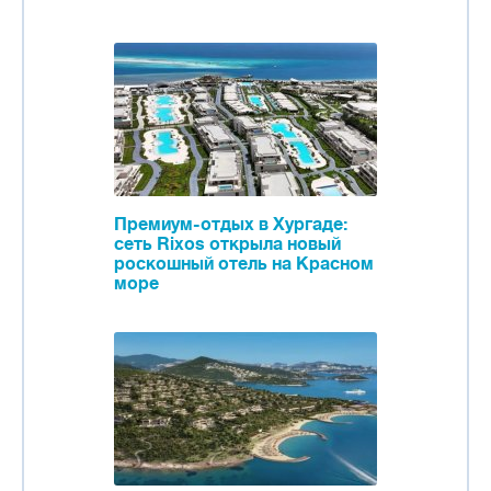
Премиум-отдых в Хургаде:
сеть Rixos открыла новый
роскошный отель на Красном
море