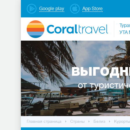
Google play
App Store
Тура
УТА 
ВЫГОДН
от туристич
Главная страница
Cтраны
Белиз
Курорт