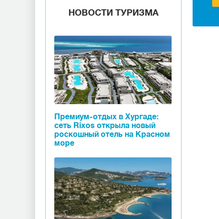
НОВОСТИ ТУРИЗМА
Премиум-отдых в Хургаде:
сеть Rixos открыла новый
роскошный отель на Красном
море