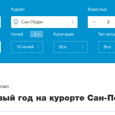
Курорт
Взрослых
Сан-Педро
±
Ночей
4
Категория
Тип пит
10 ночей
Все
Все
елиз
вый год на курорте Сан-П