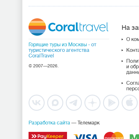
На за
О ко
Горящие туры из Москвы
- от
туристического агентства
Конт
CoralTravel
Поли
© 2007—2026.
и об
данн
Согл
перс
Разработка сайта
— Телемарк