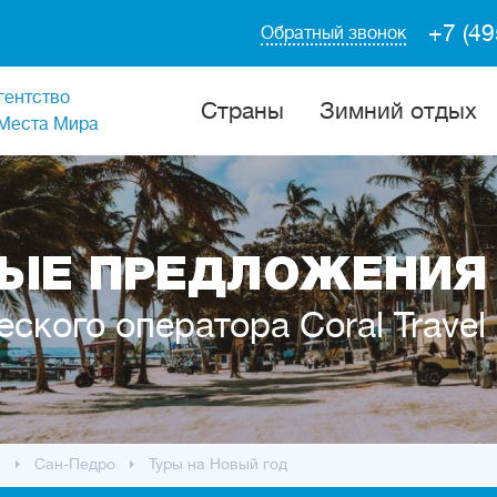
+7 (49
Обратный звонок
гентство
Cтраны
Зимний отдых
Места Мира
ЫЕ ПРЕДЛОЖЕНИЯ 
еского оператора Coral Travel
ы
Сан-Педро
Туры на Новый год