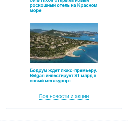
сеть Rixos открыла новый
роскошный отель на Красном
море
Бодрум ждет люкс-премьеру:
Bvlgari инвестирует $1 млрд в
новый мегакурорт
Все новости и акции