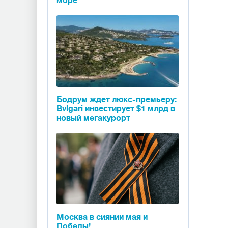
море
Бодрум ждет люкс-премьеру:
Bvlgari инвестирует $1 млрд в
новый мегакурорт
Москва в сиянии мая и
Победы!