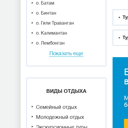
о. Батам
о. Бинтан
Ту
о. Гили Траванган
о. Калимантан
Ту
о. Лембонган
Показать еще
ВИДЫ ОТДЫХА
М
б
Семейный отдых
Молодежный отдых
Экскурсионные туры