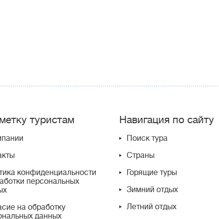
метку туристам
Навигация по сайту
мпании
Поиск тура
акты
Страны
тика конфиденциальности
Горящие туры
работки персональных
Зимний отдых
ых
Летний отдых
асие на обработку
ональных данных