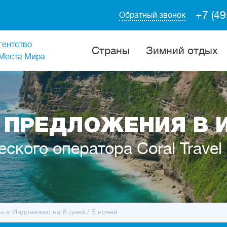
+7 (49
Обратный звонок
гентство
Cтраны
Зимний отдых
Места Мира
 ПРЕДЛОЖЕНИЯ В 
еского оператора Coral Travel
ы в Индонезию на 6 дней / 5 ночей