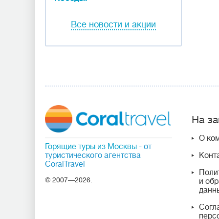
Все новости и акции
На за
О ко
Горящие туры из Москвы
- от
туристического агентства
Конт
CoralTravel
Поли
© 2007—2026.
и об
данн
Согл
перс