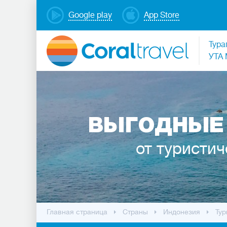
Google play
App Store
Тура
УТА 
ВЫГОДНЫЕ
от туристич
Главная страница
Cтраны
Индонезия
Тур