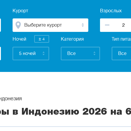
Курорт
Взрослых
Выберите курорт
±
Ночей
4
Категория
Тип пит
5 ночей
Все
Все
донезия
ры в Индонезию 2026 на 6