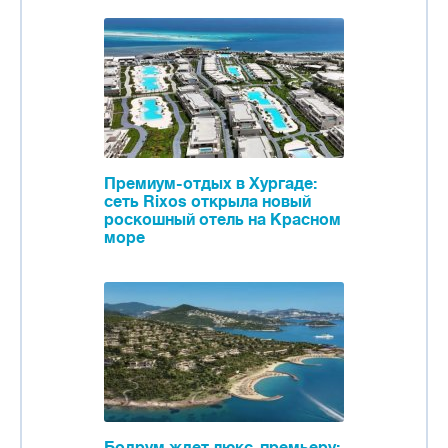
Премиум-отдых в Хургаде:
сеть Rixos открыла новый
роскошный отель на Красном
море