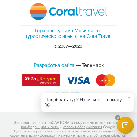
Горящие туры из Москвы
- от
туристического агентства CoralTravel
© 2007—2026.
Разработка сайта
— Телемарк
×
Подобрать тур? Напишите — помогу
👋
×
Этот сайт защищен reCAPTCHA, к нему применяются
политика
конфиденциальности
и
условия обслуживания
Google.
Данный интернет сайт носит исключительно информационный
характер и вся информация на нем не является публичной офертой,