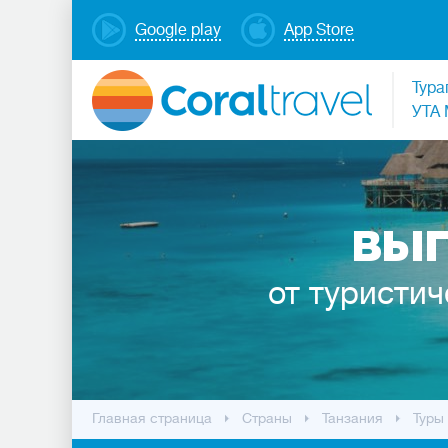
Google play
App Store
Тура
УТА 
ВЫГ
от туристич
Главная страница
Cтраны
Танзания
Туры