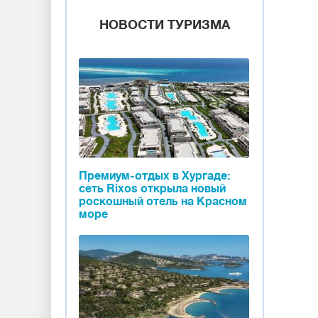
НОВОСТИ ТУРИЗМА
Премиум-отдых в Хургаде:
сеть Rixos открыла новый
роскошный отель на Красном
море