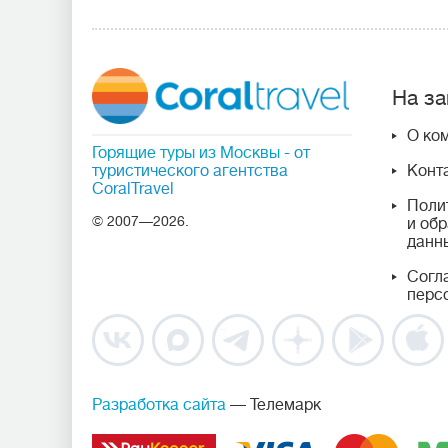
На за
О ко
Горящие туры из Москвы
- от
туристического агентства
Конт
CoralTravel
Поли
© 2007—2026.
и об
данн
Согл
перс
Разработка сайта
— Телемарк