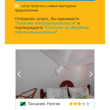
хочу получать самые выгодные
предложения
Отправляя запрос, Вы принимаете
"
Политику конфиденциальности
" и
подтверждаете "
Согласие на обработку
персональных данных
"
Танзания, Нунгви