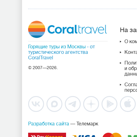
На за
О ко
Горящие туры из Москвы
- от
туристического агентства
Конт
CoralTravel
Поли
© 2007—2026.
и об
данн
Согл
перс
Разработка сайта
— Телемарк