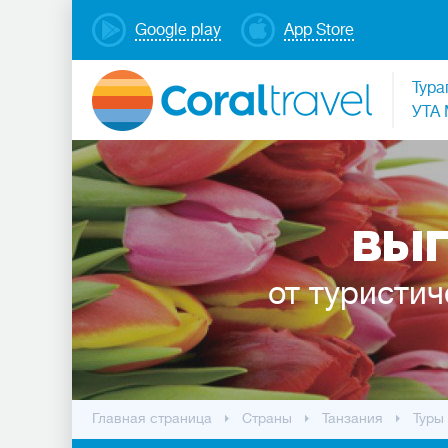
Google play
App Store
Тура
УТА 
ВЫГ
от туристич
Главная страница
Cтраны
Танзания
Туры