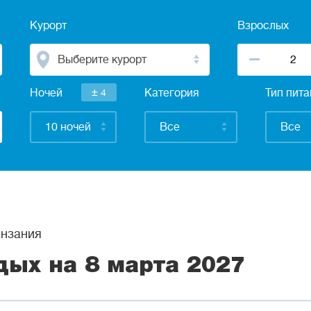
Курорт
Взрослых
Выберите курорт
±
Ночей
4
Категория
Тип пит
10 ночей
Все
Все
нзания
дых на 8 марта 2027