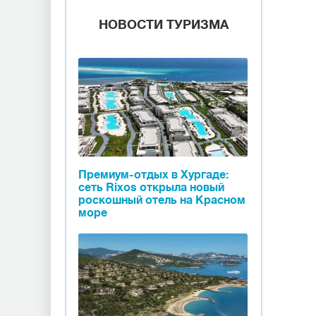
НОВОСТИ ТУРИЗМА
Премиум-отдых в Хургаде:
сеть Rixos открыла новый
роскошный отель на Красном
море