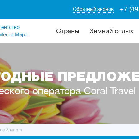
+7 (49
Обратный звонок
гентство
Cтраны
Зимний отдых
Места Мира
ОДНЫЕ ПРЕДЛОЖ
еского оператора Coral Travel
 на 8 марта