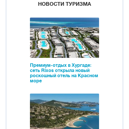
НОВОСТИ ТУРИЗМА
Премиум-отдых в Хургаде:
сеть Rixos открыла новый
роскошный отель на Красном
море