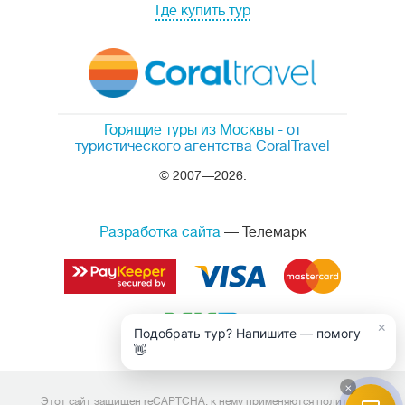
Где купить тур
Горящие туры из Москвы
- от
туристического агентства CoralTravel
© 2007—2026.
Разработка сайта
— Телемарк
×
Подобрать тур? Напишите — помогу
👋
×
Этот сайт защищен reCAPTCHA, к нему применяются
политика