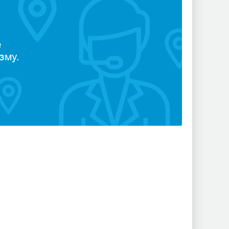
е
зму.