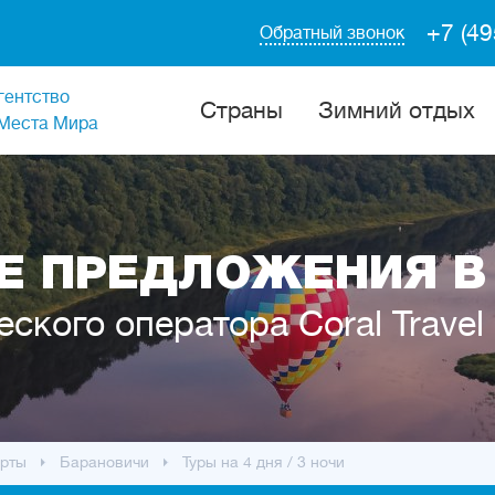
+7 (49
Обратный звонок
гентство
Cтраны
Зимний отдых
Места Мира
 ПРЕДЛОЖЕНИЯ В
еского оператора Coral Travel
рты
Барановичи
Туры на 4 дня / 3 ночи