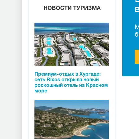
НОВОСТИ ТУРИЗМА
М
б
Премиум-отдых в Хургаде:
сеть Rixos открыла новый
роскошный отель на Красном
море