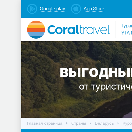
Google play
App Store
Тура
УТА 
ВЫГОДНЫЕ
от туристич
Главная страница
Cтраны
Беларусь
Куро