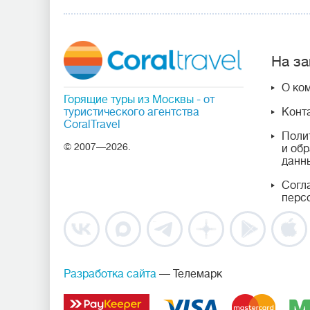
На за
О ко
Горящие туры из Москвы
- от
туристического агентства
Конт
CoralTravel
Поли
© 2007—2026.
и об
данн
Согл
перс
Разработка сайта
— Телемарк