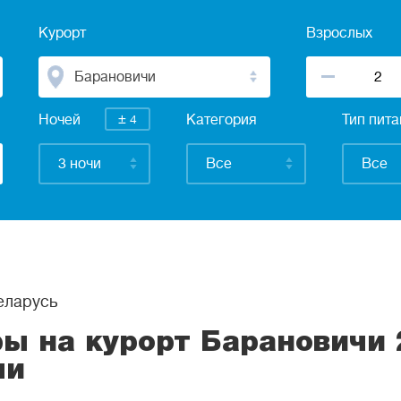
Курорт
Взрослых
Барановичи
±
Ночей
4
Категория
Тип пит
3 ночи
Все
Все
ларусь
ры на курорт Барановичи 
чи