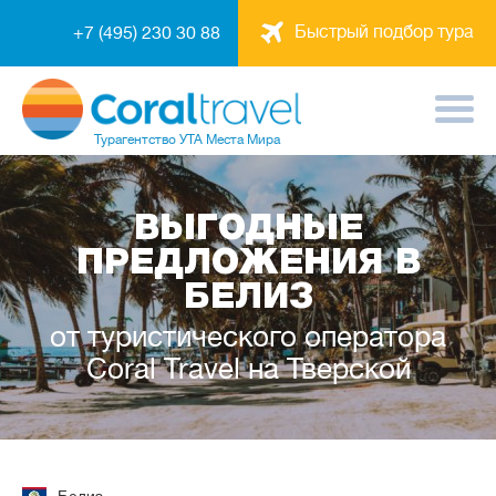
Быстрый подбор тура
+7 (495) 230 30 88
Турагентство
УТА Места Мира
ВЫГОДНЫЕ
ПРЕДЛОЖЕНИЯ В
БЕЛИЗ
от туристического оператора
Coral Travel на Тверской